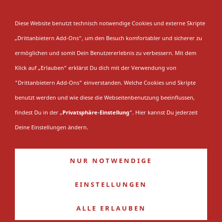
NAVIGATION EINBLENDEN
Diese Website benutzt technisch notwendige Cookies und externe Skripte
„Drittanbietern Add-Ons“, um den Besuch komfortabler und sicherer zu
Sitemap
ermöglichen und somit Dein Benutzererlebnis zu verbessern. Mit dem
Klick auf „Erlauben“ erklärst Du dich mit der Verwendung von
"Drittanbietern Add-Ons" einverstanden. Welche Cookies und Skripte
Du bist hier:
Startseite
benutzt werden und wie diese die Webseitenbenutzung beeinflussen,
findest Du in der „
Privatsphäre-Einstellung
“. Hier kannst Du jederzeit
Deine Einstellungen ändern.
Saison
DSC Kaiserberg
Saison 1971/72
NUR NOTWENDIGE
Saison 1972/73
Saison 1973/74
EINSTELLUNGEN
Saison 1974/75
Saison 1975/76
ALLE ERLAUBEN
Saison 1976/77