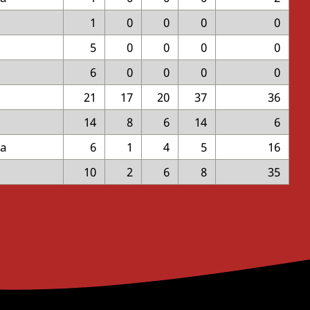
1
0
0
0
0
5
0
0
0
0
6
0
0
0
0
21
17
20
37
36
14
8
6
14
6
ga
6
1
4
5
16
10
2
6
8
35