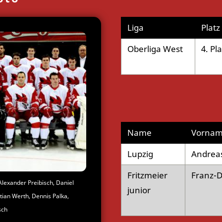
Liga
Platz
Oberliga West
4. Pla
Name
Vorna
Lupzig
Andrea
Fritzmeier
Franz-D
 Alexander Preibisch, Daniel
junior
tian Werth, Dennis Palka,
sch