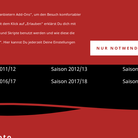
UNG
STADION
WEITERE VEREINE
ttanbietern Add-Ons“, um den Besuch komfortabler
 dem Klick auf „Erlauben“ erklärst Du dich mit
Saison 2011/12
und Skripte benutzt werden und wie diese die
“. Hier kannst Du jederzeit Deine Einstellungen
NUR NOTWEND
tseite
»
Saison
»
EV Füchse Duisburg
»
Die 2010er Jahr
2011/12
Saison 2012/13
Saison
2016/17
Saison 2017/18
Saison
oto