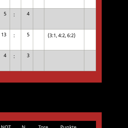
5
4
:
13
5
:
(3:1, 4:2, 6:2)
4
3
:
NOT
N
Tore
Punkte