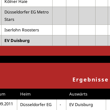
Kölner Haie
Düsseldorfer EG Metro
Stars
Iserlohn Roosters
EV Duisburg
Ergebnisse
um
Heim
Auswärts
09.2011
Düsseldorfer EG
-
EV Duisburg