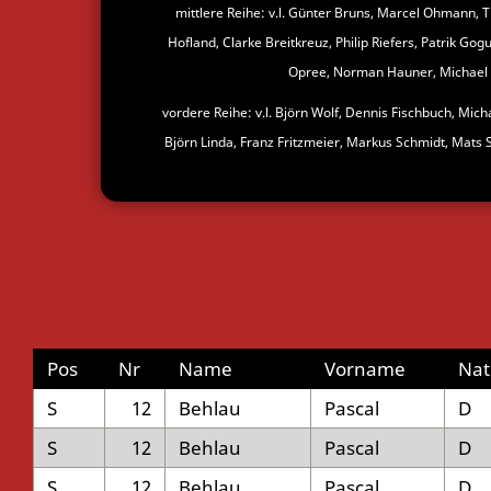
mittlere Reihe: v.l. Günter Bruns, Marcel Ohmann, 
Hofland, Clarke Breitkreuz, Philip Riefers, Patrik Go
Opree, Norman Hauner, Michael
vordere Reihe: v.l. Björn Wolf, Dennis Fischbuch, Mich
Björn Linda, Franz Fritzmeier, Markus Schmidt, Mats 
Pos
Nr
Name
Vorname
Nat
S
12
Behlau
Pascal
D
S
12
Behlau
Pascal
D
S
12
Behlau
Pascal
D