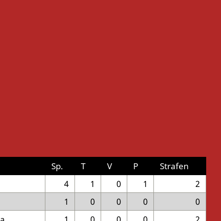
Sp.
T
V
P
Strafen
4
1
0
1
2
1
0
0
0
0
ga
1
0
0
0
2