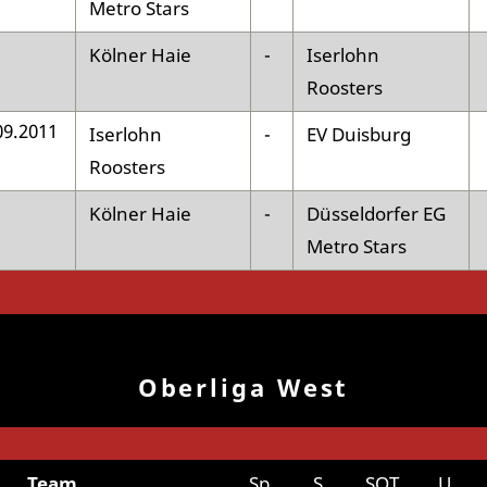
Metro Stars
Kölner Haie
-
Iserlohn
Roosters
09.2011
Iserlohn
-
EV Duisburg
Roosters
Kölner Haie
-
Düsseldorfer EG
Metro Stars
Oberliga West
Team
Sp
S
SOT
U