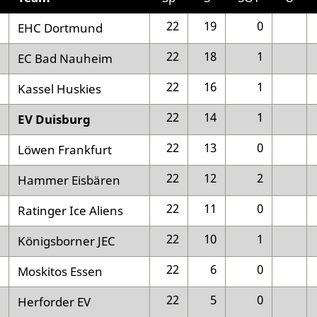
22
19
0
EHC Dortmund
22
18
1
EC Bad Nauheim
22
16
1
Kassel Huskies
22
14
1
EV Duisburg
22
13
0
Löwen Frankfurt
22
12
2
Hammer Eisbären
22
11
0
Ratinger Ice Aliens
22
10
1
Königsborner JEC
22
6
0
Moskitos Essen
22
5
0
Herforder EV