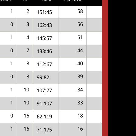
1
2
58
151:45
0
3
56
162:43
1
4
51
145:57
0
7
44
133:46
1
8
40
112:67
0
8
39
99:82
1
10
34
107:77
1
10
33
91:107
0
16
18
62:119
1
16
16
71:175