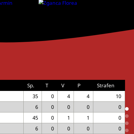
Sp.
T
V
P
Strafen
35
0
4
4
10
6
0
0
0
0
45
0
1
1
0
6
0
0
0
0