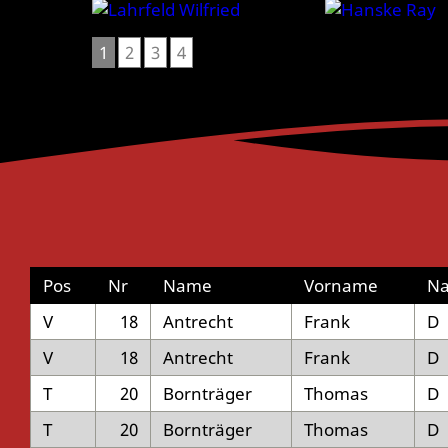
1
2
3
4
Pos
Nr
Name
Vorname
Na
V
18
Antrecht
Frank
D
V
18
Antrecht
Frank
D
T
20
Bornträger
Thomas
D
T
20
Bornträger
Thomas
D