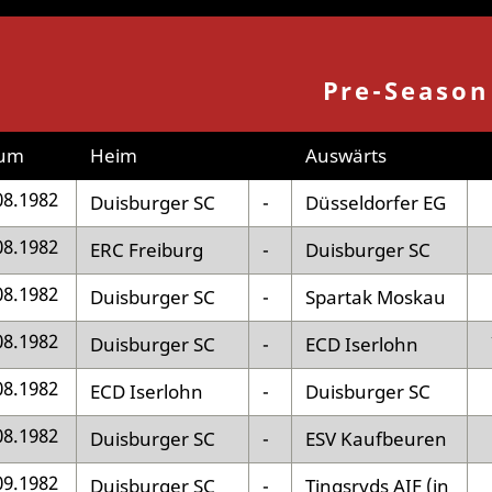
Pre-Season
um
Heim
Auswärts
08.1982
Duisburger SC
-
Düsseldorfer EG
08.1982
ERC Freiburg
-
Duisburger SC
08.1982
Duisburger SC
-
Spartak Moskau
08.1982
Duisburger SC
-
ECD Iserlohn
08.1982
ECD Iserlohn
-
Duisburger SC
08.1982
Duisburger SC
-
ESV Kaufbeuren
09.1982
Duisburger SC
-
Tingsryds AIF (in