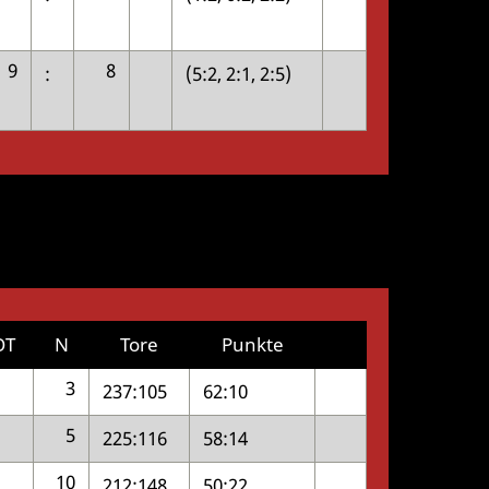
9
8
:
(5:2, 2:1, 2:5)
OT
N
Tore
Punkte
3
237:105
62:10
5
225:116
58:14
10
212:148
50:22