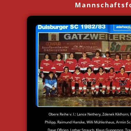
Mannschaftsf
Obere Reihe v. l.: Lance Nethery, Zdenek Kiklhorn,
Philipp, Raimund Hanske, Willi Mühlenhaus, Armin Sc
Dave O´Brien, Lothar Strauch, Klaus Guggemos, Tra