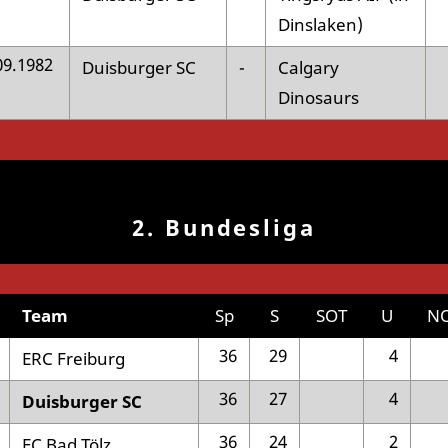
Dinslaken)
09.1982
Duisburger SC
-
Calgary
Dinosaurs
2. Bundesliga
Team
Sp
S
SOT
U
N
36
29
4
ERC Freiburg
36
27
4
Duisburger SC
36
24
2
EC Bad Tölz