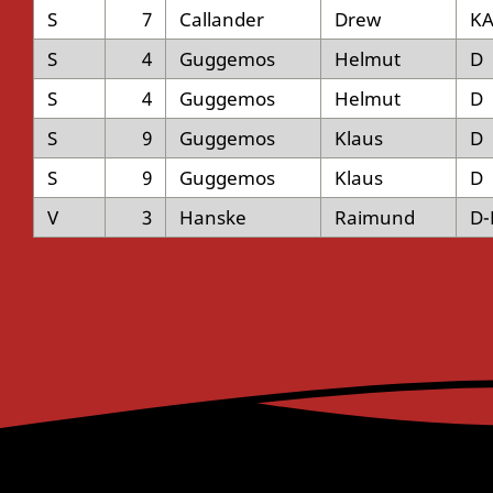
S
7
Callander
Drew
K
S
4
Guggemos
Helmut
D
S
4
Guggemos
Helmut
D
S
9
Guggemos
Klaus
D
S
9
Guggemos
Klaus
D
V
3
Hanske
Raimund
D