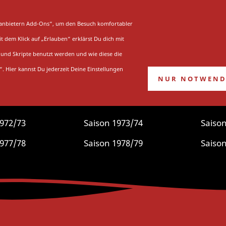
UNG
STADION
WEITERE VEREINE
ttanbietern Add-Ons“, um den Besuch komfortabler
 dem Klick auf „Erlauben“ erklärst Du dich mit
Saison 1975/76
und Skripte benutzt werden und wie diese die
“. Hier kannst Du jederzeit Deine Einstellungen
NUR NOTWEND
st hier:
Startseite
»
Saison
»
DSC Kaiserberg
»
Saison 1
1972/73
Saison 1973/74
Saison
1977/78
Saison 1978/79
Saison