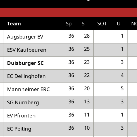
Team
Sp
S
SOT
U
N
36
28
1
Augsburger EV
36
25
1
ESV Kaufbeuren
36
23
3
Duisburger SC
36
22
4
EC Deilinghofen
36
20
5
Mannheimer ERC
36
13
3
SG Nürnberg
36
11
1
EV Pfronten
36
10
3
EC Peiting