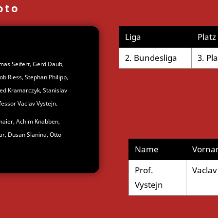
oto
Liga
Platz
2. Bundesliga
3. Pla
mas Seifert, Gerd Daub,
b Riess, Stephan Philipp,
ed Kramarczyk, Stanislav
essor Vaclav Vystejn.
tmaier, Achim Knabben,
r, Dusan Slanina, Otto
Name
Vorna
Prof.
Vaclav
Vystejn