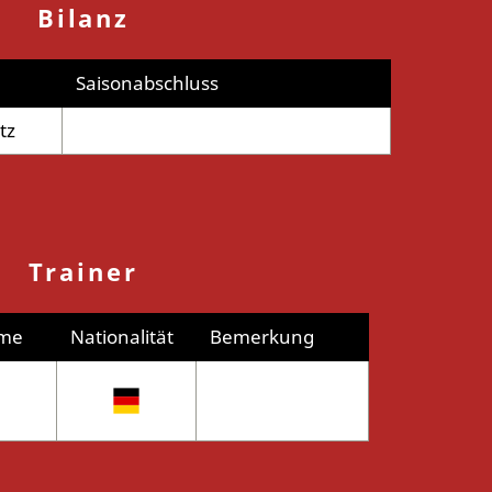
Bilanz
Saisonabschluss
tz
Trainer
me
Nationalität
Bemerkung