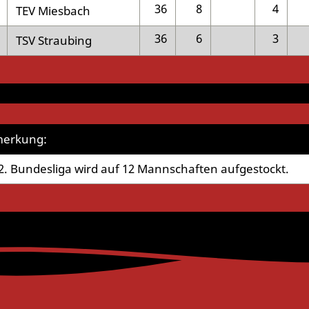
36
8
4
TEV Miesbach
36
6
3
TSV Straubing
erkung:
2. Bundesliga wird auf 12 Mannschaften aufgestockt.