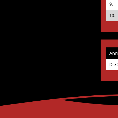
9.
10.
Anm
Die 