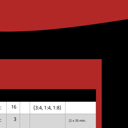
16
:
(3:4, 1:4, 1:8)
3
:
(2 x 35 min.