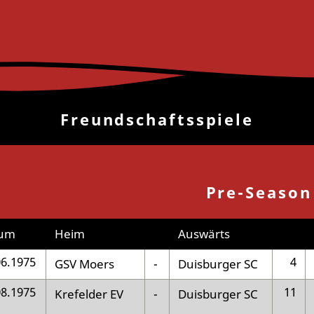
Freundschaftsspiele
Pre-Season
um
Heim
Auswärts
06.1975
4
GSV Moers
-
Duisburger SC
08.1975
11
Krefelder EV
-
Duisburger SC