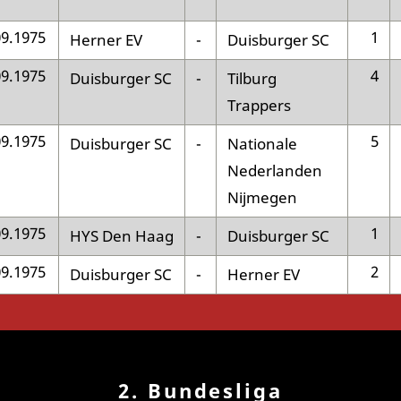
09.1975
1
Herner EV
-
Duisburger SC
09.1975
4
Duisburger SC
-
Tilburg
Trappers
09.1975
5
Duisburger SC
-
Nationale
Nederlanden
Nijmegen
09.1975
1
HYS Den Haag
-
Duisburger SC
09.1975
2
Duisburger SC
-
Herner EV
2. Bundesliga