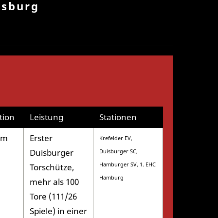
isburg
tion
Leistung
Stationen
rm
Erster
Krefelder EV,
Duisburger
Duisburger SC,
Hamburger SV, 1. EHC
Torschütze,
Hamburg
mehr als 100
Tore (111/26
Spiele) in einer