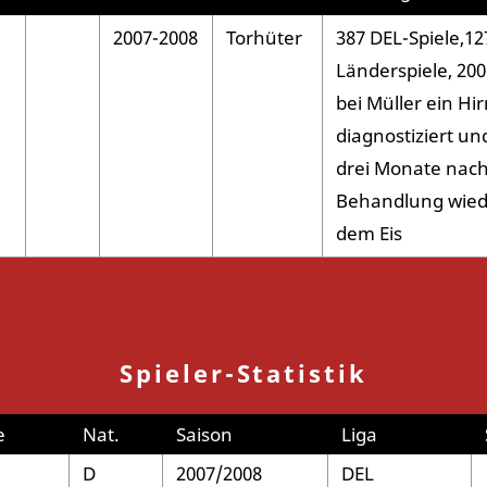
2007-2008
Torhüter
387 DEL-Spiele,12
Länderspiele, 20
bei Müller ein H
diagnostiziert un
drei Monate nach
Behandlung wied
dem Eis
Spieler-Statistik
e
Nat.
Saison
Liga
D
2007/2008
DEL