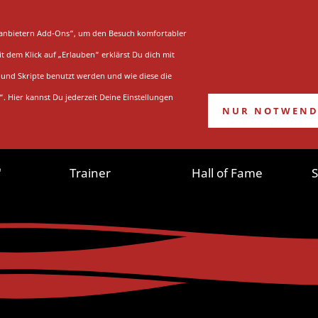
UNG
STADION
WEITERE VEREINE
ttanbietern Add-Ons“, um den Besuch komfortabler
 dem Klick auf „Erlauben“ erklärst Du dich mit
Hall of Fame
und Skripte benutzt werden und wie diese die
“. Hier kannst Du jederzeit Deine Einstellungen
NUR NOTWEND
Du bist hier:
Startseite
»
Saison
»
Archiv
»
Hall of Fame
"
Trainer
Hall of Fame
S