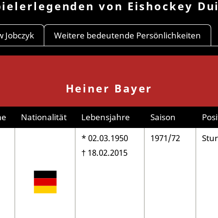
pielerlegenden von Eishockey Du
w Jobczyk
Weitere bedeutende Persönlichkeiten
Heiner Bayer
me
Nationalität
Lebensjahre
Saison
Posi
* 02.03.1950
1971/72
Stu
† 18.02.2015