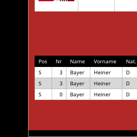
Pos
Nr
Name
Vorname
Nat.
S
3
Bayer
Heiner
D
S
3
Bayer
Heiner
D
S
0
Bayer
Heiner
D