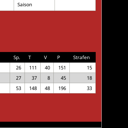
Saison
Sp.
T
V
P
Strafen
26
111
40
151
15
27
37
8
45
18
53
148
48
196
33