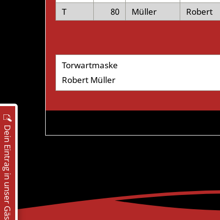
T
80
Müller
Robert
Torwartmaske
Robert Müller
Dein Eintrag in unser Gästebuch