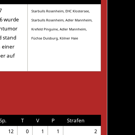
7
Starbulls Rosenheim, EHC Klostersee,
06 wurde
Starbulls Rosenheim, Adler Mannheim,
irntumor
Krefeld Pinguine, Adler Mannheim,
d stand
Füchse Duisburg, Kölner Haie
 einer
er auf
Sp.
T
V
P
Strafen
12
0
1
1
2