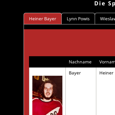
Die S
Heiner Bayer
Lynn Powis
Wiesla
Nachname
Vorna
Bayer
Heiner