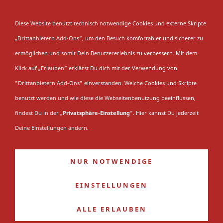
NAVIGATION EINBLENDEN
Diese Website benutzt technisch notwendige Cookies und externe Skripte
„Drittanbietern Add-Ons“, um den Besuch komfortabler und sicherer zu
Umfragen
ermöglichen und somit Dein Benutzererlebnis zu verbessern. Mit dem
Klick auf „Erlauben“ erklärst Du dich mit der Verwendung von
"Drittanbietern Add-Ons" einverstanden. Welche Cookies und Skripte
Du bist hier:
Startseite
»
Sammlung
»
Umfragen
benutzt werden und wie diese die Webseitenbenutzung beeinflussen,
findest Du in der „
Privatsphäre-Einstellung
“. Hier kannst Du jederzeit
Trikots
Deine Einstellungen ändern.
Publikationen
Exponate
NUR NOTWENDIGE
Umfragen
EINSTELLUNGEN
Highlights
ALLE ERLAUBEN