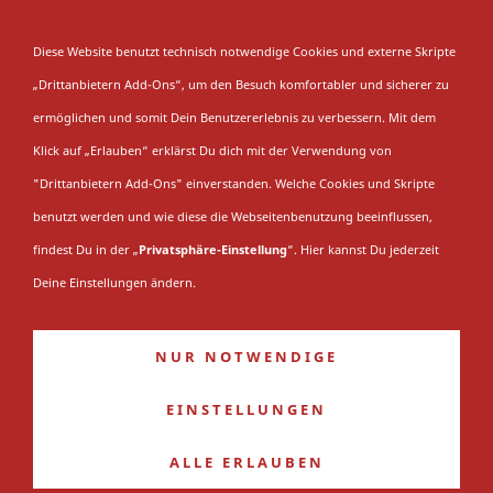
NAVIGATION EINBLENDEN
Diese Website benutzt technisch notwendige Cookies und externe Skripte
„Drittanbietern Add-Ons“, um den Besuch komfortabler und sicherer zu
Saison 2016/17
ermöglichen und somit Dein Benutzererlebnis zu verbessern. Mit dem
Klick auf „Erlauben“ erklärst Du dich mit der Verwendung von
"Drittanbietern Add-Ons" einverstanden. Welche Cookies und Skripte
Du bist hier:
Startseite
»
Saison
»
EV Füchse
benutzt werden und wie diese die Webseitenbenutzung beeinflussen,
Duisburg
»
Die 2010er Jahre
»
Saison 2016/17
findest Du in der „
Privatsphäre-Einstellung
“. Hier kannst Du jederzeit
Saison 2010/11
Deine Einstellungen ändern.
Saison 2011/12
NUR NOTWENDIGE
Saison 2012/13
Saison 2013/14
EINSTELLUNGEN
Saison 2014/15
ALLE ERLAUBEN