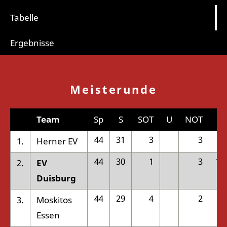
Tabelle
Ergebnisse
Meisterunde
Team
Sp
S
SOT
U
NOT
N
44
31
3
3
7
1.
Herner EV
44
30
1
3
10
2.
EV
Duisburg
44
29
4
2
9
3.
Moskitos
Essen