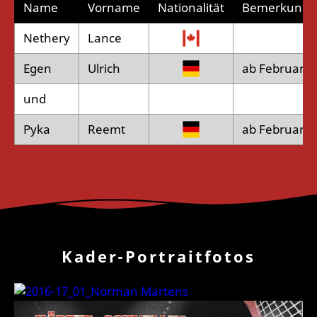
Name
Vorname
Nationalität
Bemerkung
Nethery
Lance
Egen
Ulrich
ab Februar
und
Pyka
Reemt
ab Februar
Kader-Portraitfotos