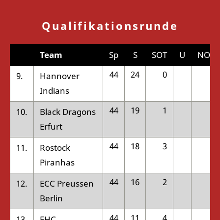
Qualifikationsrunde
Team
Sp
S
SOT
U
NOT
44
24
0
1
9.
Hannover
Indians
44
19
1
4
10.
Black Dragons
Erfurt
44
18
3
2
11.
Rostock
Piranhas
44
16
2
2
12.
ECC Preussen
Berlin
44
11
4
4
13.
EHC