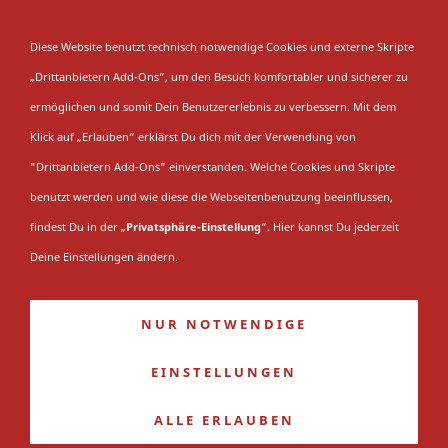
NAVIGATION EINBLENDEN
Diese Website benutzt technisch notwendige Cookies und externe Skripte
„Drittanbietern Add-Ons“, um den Besuch komfortabler und sicherer zu
Saison 2005/06
ermöglichen und somit Dein Benutzererlebnis zu verbessern. Mit dem
Klick auf „Erlauben“ erklärst Du dich mit der Verwendung von
"Drittanbietern Add-Ons" einverstanden. Welche Cookies und Skripte
Du bist hier:
Startseite
»
Saison
»
EV Füchse
benutzt werden und wie diese die Webseitenbenutzung beeinflussen,
Duisburg
»
Die 2000er Jahre
»
Saison 2005/06
findest Du in der „
Privatsphäre-Einstellung
“. Hier kannst Du jederzeit
Saison 2000/01
Deine Einstellungen ändern.
Saison 2001/02
NUR NOTWENDIGE
Saison 2002/03
Saison 2003/04
EINSTELLUNGEN
Saison 2004/05
ALLE ERLAUBEN