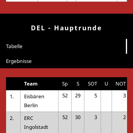
DEL - Hauptrunde
Tabelle
Ergebnisse
Team
Sp
S
SOT
U
NOT
52
29
5
3
1.
Eisbären
Berlin
52
30
3
2
2.
ERC
Ingolstadt