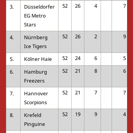
52
26
4
7
3.
Düsseldorfer
EG Metro
Stars
52
26
2
9
4.
Nürnberg
Ice Tigers
52
24
6
5
5.
Kölner Haie
52
21
8
6
6.
Hamburg
Freezers
52
21
7
7
7.
Hannover
Scorpions
52
19
9
4
8.
Krefeld
Pinguine