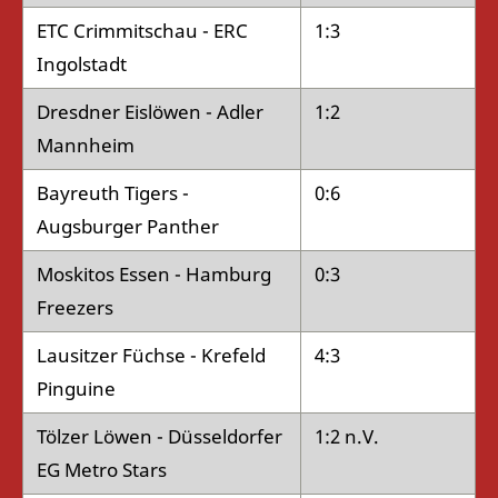
ETC Crimmitschau - ERC
1:3
Ingolstadt
Dresdner Eislöwen - Adler
1:2
Mannheim
Bayreuth Tigers -
0:6
Augsburger Panther
Moskitos Essen - Hamburg
0:3
Freezers
Lausitzer Füchse - Krefeld
4:3
Pinguine
Tölzer Löwen - Düsseldorfer
1:2 n.V.
EG Metro Stars