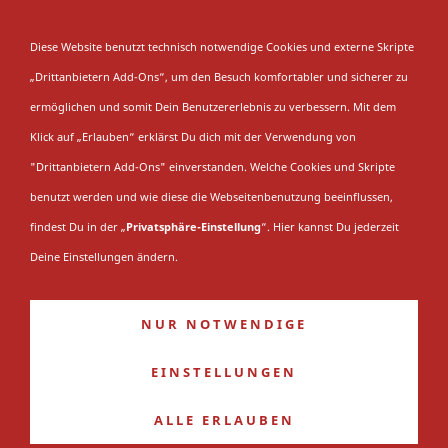
NAVIGATION EINBLENDEN
Diese Website benutzt technisch notwendige Cookies und externe Skripte
„Drittanbietern Add-Ons“, um den Besuch komfortabler und sicherer zu
Saison 2013/14
ermöglichen und somit Dein Benutzererlebnis zu verbessern. Mit dem
Klick auf „Erlauben“ erklärst Du dich mit der Verwendung von
"Drittanbietern Add-Ons" einverstanden. Welche Cookies und Skripte
Du bist hier:
Startseite
»
Saison
»
EV Füchse
benutzt werden und wie diese die Webseitenbenutzung beeinflussen,
Duisburg
»
Die 2010er Jahre
»
Saison 2013/14
findest Du in der „
Privatsphäre-Einstellung
“. Hier kannst Du jederzeit
Saison 2010/11
Deine Einstellungen ändern.
Saison 2011/12
NUR NOTWENDIGE
Saison 2012/13
Saison 2013/14
EINSTELLUNGEN
Saison 2014/15
ALLE ERLAUBEN