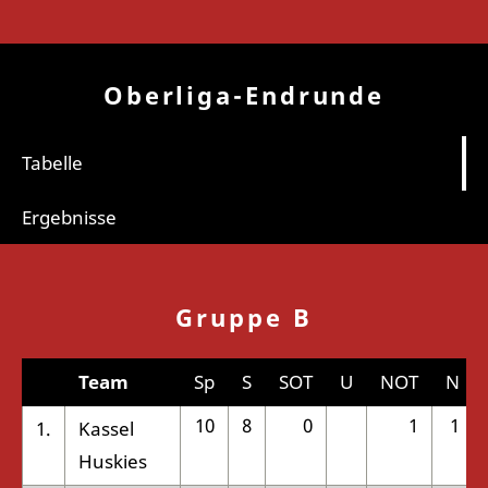
Oberliga-Endrunde
Tabelle
Ergebnisse
Gruppe B
Team
Sp
S
SOT
U
NOT
N
10
8
0
1
1
1.
Kassel
Huskies