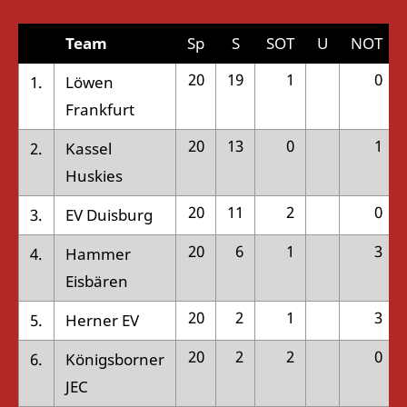
Team
Sp
S
SOT
U
NOT
20
19
1
0
1.
Löwen
Frankfurt
20
13
0
1
2.
Kassel
Huskies
20
11
2
0
3.
EV Duisburg
20
6
1
3
4.
Hammer
Eisbären
20
2
1
3
5.
Herner EV
20
2
2
0
6.
Königsborner
JEC