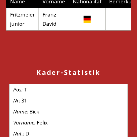
Name
Vorname
Nationalität
Bemerkun
Fritzmeier
Franz-
junior
David
Kader-Statistik
T
31
Bick
Felix
D