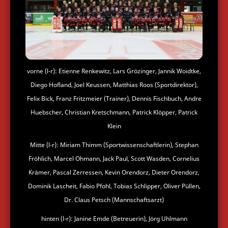
vorne (l-r): Etienne Renkewitz, Lars Grözinger, Jannik Woidtke,
Diego Hofland, Joel Keussen, Matthias Roos (Sportdirektor),
Felix Bick, Franz Fritzmeier (Trainer), Dennis Fischbuch, Andre
Huebscher, Christian Kretschmann, Patrick Klöpper, Patrick
Klein
Mitte (l-r): Miriam Thimm (Sportwissenschaftlerin), Stephan
Fröhlich, Marcel Ohmann, Jack Paul, Scott Wasden, Cornelius
Krämer, Pascal Zerressen, Kevin Orendorz, Dieter Orendorz,
Dominik Lascheit, Fabio Pfohl, Tobias Schlipper, Oliver Püllen,
Dr. Claus Petsch (Mannschaftsarzt)
hinten (l-r): Janine Emde (Betreuerin), Jörg Uhlmann