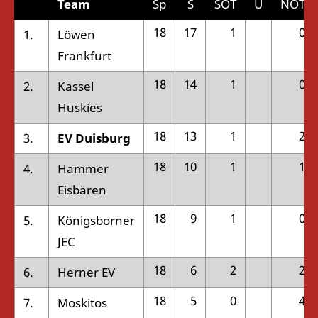
Team
Sp
S
SOT
U
NOT
18
17
1
0
1.
Löwen
Frankfurt
18
14
1
0
2.
Kassel
Huskies
18
13
1
2
3.
EV Duisburg
18
10
1
1
4.
Hammer
Eisbären
18
9
1
0
5.
Königsborner
JEC
18
6
2
2
6.
Herner EV
18
5
0
4
7.
Moskitos